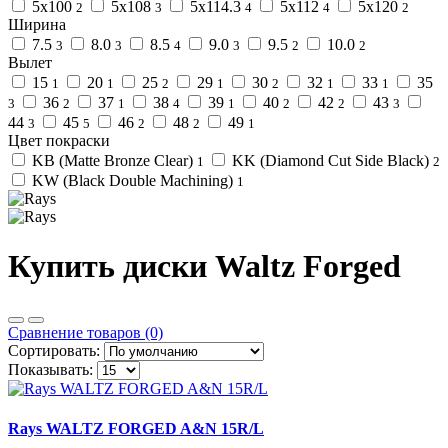
5x100
5x108
5x114.3
5x112
5x120
2
3
4
4
2
Ширина
7.5
8.0
8.5
9.0
9.5
10.0
3
3
4
3
2
2
Вылет
15
20
25
29
30
32
33
35
1
1
2
1
2
1
1
36
37
38
39
40
42
43
3
2
1
4
1
2
2
3
44
45
46
48
49
3
5
2
2
1
Цвет покраски
KB (Matte Bronze Clear)
KK (Diamond Cut Side Black)
1
2
KW (Black Double Machining)
1
Купить диски Waltz Forged
Сравнение товаров (0)
Сортировать:
Показывать:
Rays WALTZ FORGED A&N 15R/L