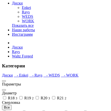
Диски
Enkei
Rays
WEDS
WORK
Показать все
Наши работы
Инстаграмм
Диски
Rays
Waltz Forged
Категории
Диски
- Enkei
- Rays
- WEDS
- WORK
Параметры
Диаметр
R18
R19
R20
R21
3
2
3
2
Сверловка
Все