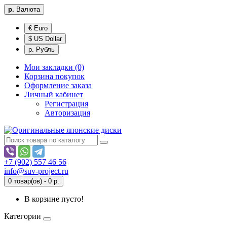
р.
Валюта
€ Euro
$ US Dollar
р. Рубль
Мои закладки (0)
Корзина покупок
Оформление заказа
Личный кабинет
Регистрация
Авторизация
+7 (902) 557 46 56
info@suv-project.ru
0 товар(ов) - 0 р.
В корзине пусто!
Категории