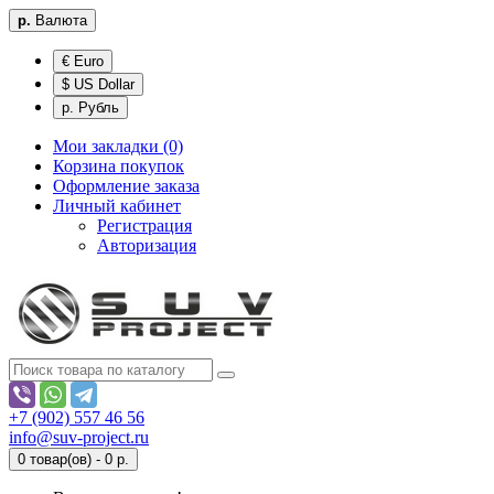
р.
Валюта
€ Euro
$ US Dollar
р. Рубль
Мои закладки (0)
Корзина покупок
Оформление заказа
Личный кабинет
Регистрация
Авторизация
+7 (902) 557 46 56
info@suv-project.ru
0 товар(ов) - 0 р.